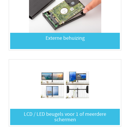
Externe behuizing
LCD / LED beugels voor 1 of meerdere
schermen