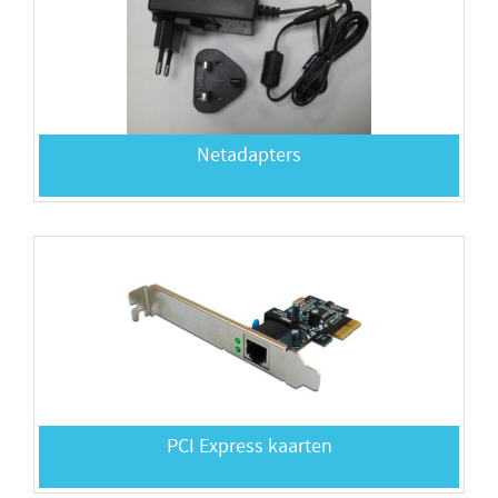
Netadapters
PCI Express kaarten