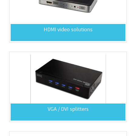
HDMI video solutions
VGA / DVI splitters