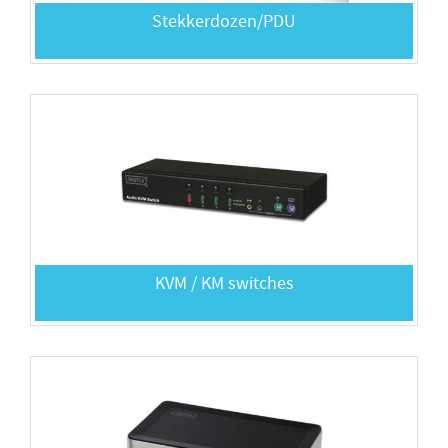
Stekkerdozen/PDU
KVM / KM switches